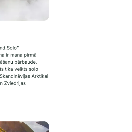
and.Solo”
na ir mana pirmā
nāšanu pārbaude.
s tika veikts solo
Skandināvijas Arktikai
 Zviedrijas