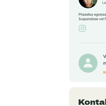
La
Phasellus egestas 
Suspendisse vel f
V
m
R
Konta