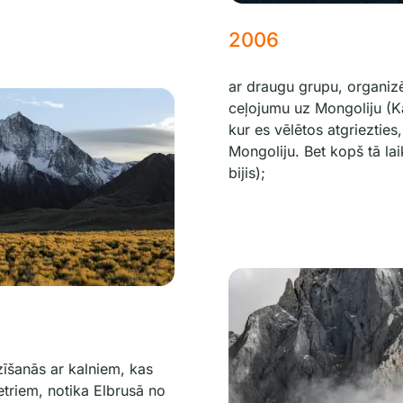
2006
ar draugu grupu, organizē
ceļojumu uz Mongoliju (Ka
kur es vēlētos atgriezties,
Mongoliju. Bet kopš tā la
bijis);
īšanās ar kalniem, kas
triem, notika Elbrusā no