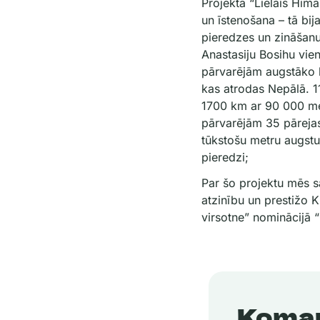
Projekta “Lielais Hima
un īstenošana – tā bij
pieredzes un zināšan
Anastasiju Bosihu vie
pārvarējām augstāko 
kas atrodas Nepālā. 
1700 km ar 90 000 m
pārvarējām 35 pārejas
tūkstošu metru augst
pieredzi;
Par šo projektu mēs 
atzinību un prestižo Kr
virsotne” nominācijā 
Koma