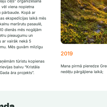
laju ceļš” organizēšana
a vēl viena nopietna
u pārbaude. Kopā ar
nas ekspedīcijas laikā mēs
kalnu maršrutu pasaulē,
110 dienās mēs nogājām
etru pieaugumu un
 ar vairāk nekā 5
umu. Mēs guvām milzīgu
2019
saņēmām tūristu kopienas
Mana pirmā pieredze Gren
ievijas balvu “Kristāla
nedēļu pārgājiena laikā;
“Gada āra projekts”.
nda