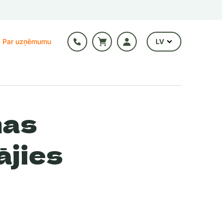
Par uzņēmumu
LV
nas
ājies