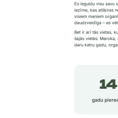
Es ieguldu visu savu s
iezīme, kas atšķiras 
visiem maniem organizē
daudzveidīga – es vēlo
Bet ir arī tās vietas, 
šajās vietās: Maroka, 
daru katru gadu, organ
2
gadu piere