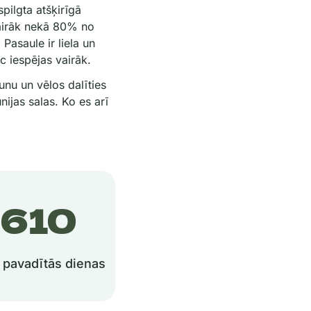
spilgta atšķirīgā
vairāk nekā 80% no
Pasaule ir liela un
c iespējas vairāk.
aunu un vēlos dalīties
ijas salas. Ko es arī
729
 pavadītās dienas