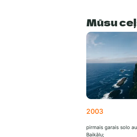
Mūsu ce
2003
pirmais garais solo a
Baikālu;