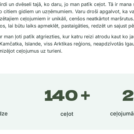
irdi un dvēseli tajā, ko daru, jo man patīk ceļot. Tā ir mana 
no citiem gidiem un uzņēmumiem. Varu droši apgalvot, ka 
tajiem ceļojumiem ir unikāli, cenšos neatkārtot maršrutus. 
s, lai būtu laiks apmeklēt, pastaigāties, redzēt un sajust pē
kur man ļoti patīk atgriezties, kur katru reizi atrodu kaut ko j
Kamčatka, Islande, viss Arktikas reģions, neapdzīvotās Igaun
izējot ceļojumus uz turieni.
0
200
3
dze
ceļojumā
ceļot