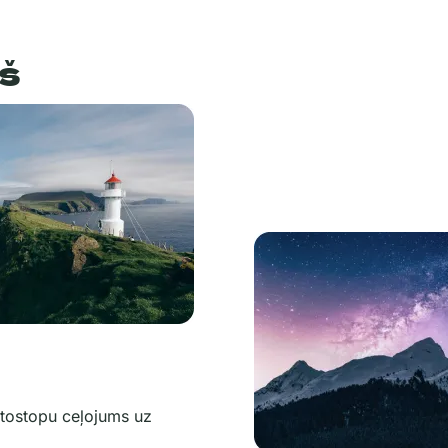
ļš
utostopu ceļojums uz