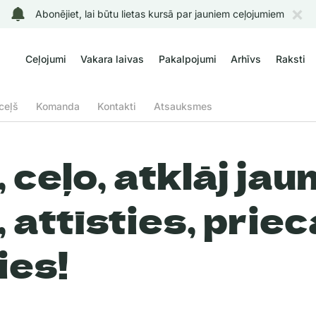
Abonējiet, lai būtu lietas kursā par jauniem ceļojumiem
Ceļojumi
Vakara laivas
Pakalpojumi
Arhīvs
Raksti
ceļš
Komanda
Kontakti
Atsauksmes
 ceļo, atklāj jau
, attīsties, priec
ies!