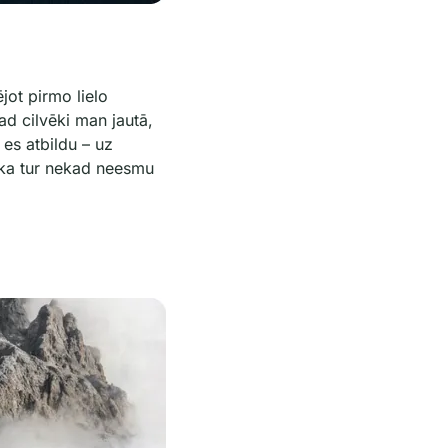
jot pirmo lielo
d cilvēki man jautā,
 es atbildu – uz
ika tur nekad neesmu