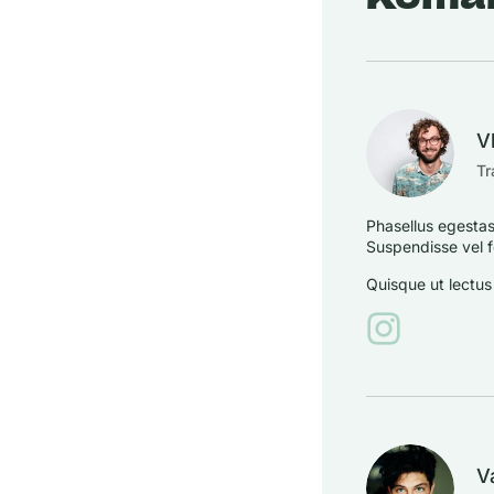
V
Tr
Phasellus egestas 
Suspendisse vel f
Quisque ut lectus 
V