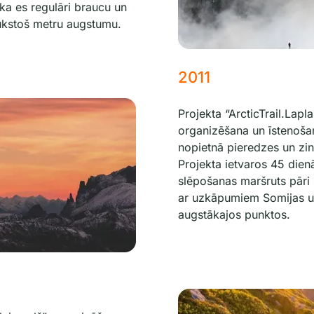
ka es regulāri braucu un
ūkstoš metru augstumu.
2011
Projekta “ArcticTrail.Lapl
organizēšana un īstenoša
nopietnā pieredzes un zi
Projekta ietvaros 45 dienā
slēpošanas maršruts pāri 
ar uzkāpumiem Somijas un
augstākajos punktos.