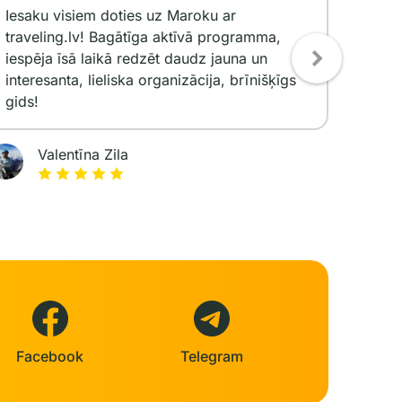
Iesaku visiem doties uz Maroku ar
Pateic
traveling.lv! Bagātīga aktīvā programma,
un Is
iespēja īsā laikā redzēt daudz jauna un
pārgā
interesanta, lieliska organizācija, brīnišķīgs
gids.
gids!
nepie
Valentīna Zila
Facebook
Telegram