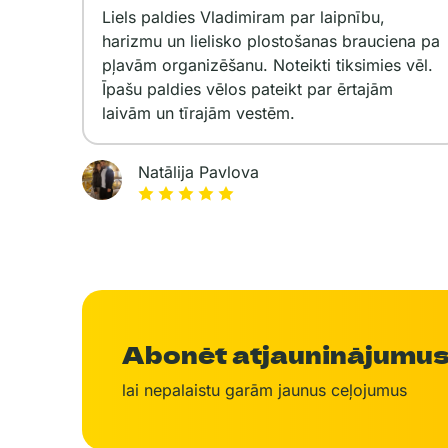
Liels paldies Vladimiram par laipnību,
harizmu un lielisko plostošanas brauciena pa
pļavām organizēšanu. Noteikti tiksimies vēl.
Īpašu paldies vēlos pateikt par ērtajām
laivām un tīrajām vestēm.
Natālija Pavlova
Abonēt atjauninājumu
lai nepalaistu garām jaunus ceļojumus