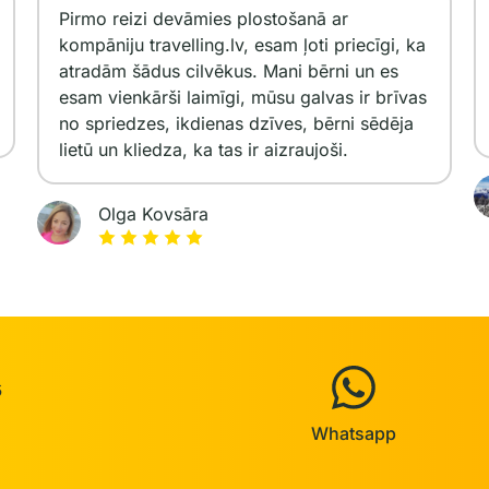
Pirmo reizi devāmies plostošanā ar
kompāniju travelling.lv, esam ļoti priecīgi, ka
atradām šādus cilvēkus. Mani bērni un es
esam vienkārši laimīgi, mūsu galvas ir brīvas
no spriedzes, ikdienas dzīves, bērni sēdēja
lietū un kliedza, ka tas ir aizraujoši.
Olga Kovsāra
s
Whatsapp