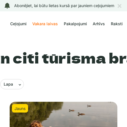
Abonējiet, lai būtu lietas kursā par jauniem ceļojumiem
Ceļojumi
Vakara laivas
Pakalpojumi
Arhīvs
Raksti
n citi tūrisma b
Lapa
Jauns