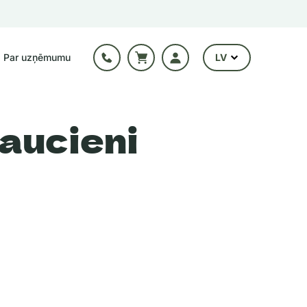
Par uzņēmumu
LV
raucieni