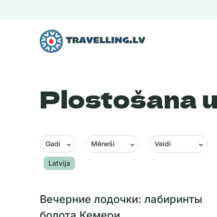
Plostošana u
Gadi
Mēneši
Veidi
Latvija
Вечерние лодочки: лабиринты
болота Кемери