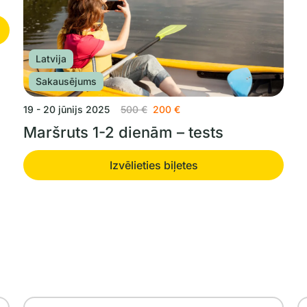
Latvija
Sakausējums
Original
Current
19 - 20 jūnijs 2025
500
€
200
€
price
price
Maršruts 1-2 dienām – tests
was:
is:
500 €.
200 €.
Izvēlieties biļetes